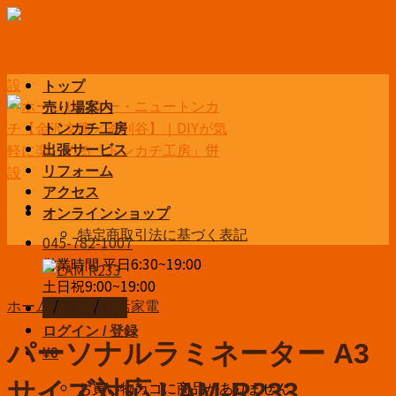
Skip
to
content
トップ
売り場案内
トンカチ工房
出張サービス
リフォーム
アクセス
オンラインショップ
特定商取引法に基づく表記
045-782-1007
営業時間 平日6:30~19:00
土日祝9:00~19:00
ホーム
/
家電
/
生活家電
お問い合わせ
ログイン / 登録
パーソナルラミネーター A3
¥
0
お買い物カゴに商品がありません。
サイズ対応 LAM-R233