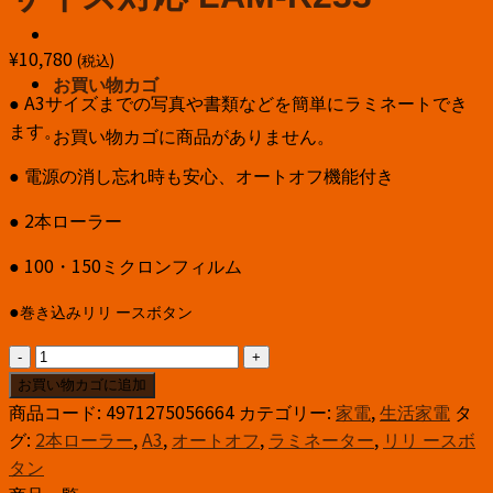
¥
10,780
(税込)
お買い物カゴ
● A3サイズまでの写真や書類などを簡単にラミネートでき
ます。
お買い物カゴに商品がありません。
● 電源の消し忘れ時も安心、オートオフ機能付き
● 2本ローラー
● 100・150ミクロンフィルム
●
巻き込みリリ
ー
スボタン
パ
ー
お買い物カゴに追加
ソ
商品コード:
4971275056664
カテゴリー:
家電
,
生活家電
タ
ナ
グ:
2本ローラー
,
A3
,
オートオフ
,
ラミネーター
,
リリ ースボ
ル
タン
ラ