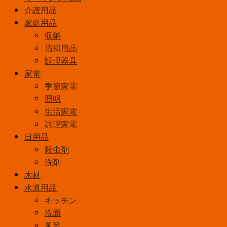
介護用品
家庭用品
収納
清掃用品
調理器具
家電
季節家電
照明
生活家電
調理家電
日用品
殺虫剤
洗剤
木材
水道用品
キッチン
洗面
風呂