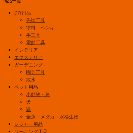
商品一覧
ミ
DIY用品
ネ
先端工具
ー
塗料・ペンキ
タ
手工具
ー
電動工具
A3
インテリア
サ
エクステリア
イ
ガーデニング
ズ
園芸工具
対
散水
応
ペット用品
LAM-
小動物・鳥
R233
犬
個
猫
金魚・メダカ・水棲生物
レジャー用品
ワーキング用品