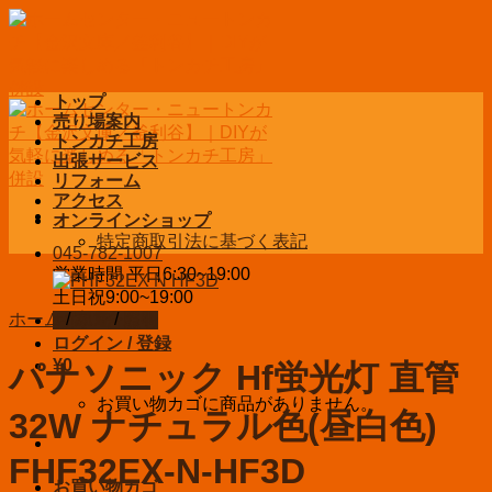
Skip
to
content
トップ
売り場案内
トンカチ工房
出張サービス
リフォーム
アクセス
オンラインショップ
特定商取引法に基づく表記
045-782-1007
営業時間 平日6:30~19:00
土日祝9:00~19:00
ホーム
/
家電
/
照明
お問い合わせ
ログイン / 登録
¥
0
パナソニック Hf蛍光灯 直管
お買い物カゴに商品がありません。
32W ナチュラル色(昼白色)
FHF32EX-N-HF3D
お買い物カゴ