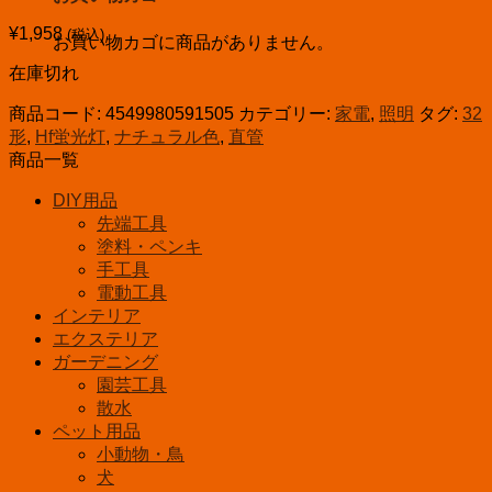
¥
1,958
(税込)
お買い物カゴに商品がありません。
在庫切れ
商品コード:
4549980591505
カテゴリー:
家電
,
照明
タグ:
32
形
,
Hf蛍光灯
,
ナチュラル色
,
直管
商品一覧
DIY用品
先端工具
塗料・ペンキ
手工具
電動工具
インテリア
エクステリア
ガーデニング
園芸工具
散水
ペット用品
小動物・鳥
犬