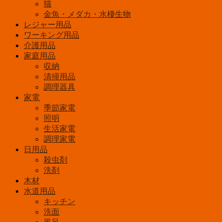
猫
金魚・メダカ・水棲生物
レジャー用品
ワーキング用品
介護用品
家庭用品
収納
清掃用品
調理器具
家電
季節家電
照明
生活家電
調理家電
日用品
殺虫剤
洗剤
木材
水道用品
キッチン
洗面