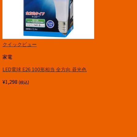
クイックビュー
家電
LED電球 E26 100形相当 全方向 昼光色
¥
1,298
(税込)