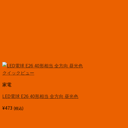
クイックビュー
家電
LED電球 E26 40形相当 全方向 昼光色
¥
473
(税込)