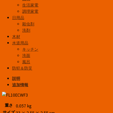
生活家電
調理家電
日用品
殺虫剤
洗剤
木材
水道用品
キッチン
洗面
風呂
防犯＆防災
説明
追加情報
0.057 kg
重さ
33 × 2.55 × 2.55 cm
サイズ