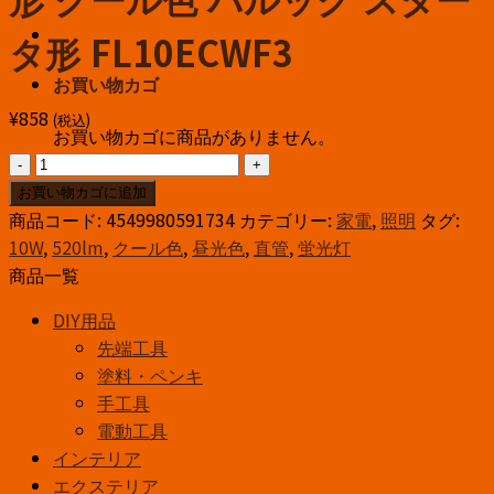
形 クール色 パルック スター
タ形 FL10ECWF3
お買い物カゴ
¥
858
(税込)
お買い物カゴに商品がありません。
パ
ナ
お買い物カゴに追加
ソ
商品コード:
4549980591734
カテゴリー:
家電
,
照明
タグ:
ニ
10W
,
520lm
,
クール色
,
昼光色
,
直管
,
蛍光灯
ッ
商品一覧
ク
DIY用品
蛍
先端工具
光
塗料・ペンキ
灯
手工具
直
電動工具
管
インテリア
10
エクステリア
形