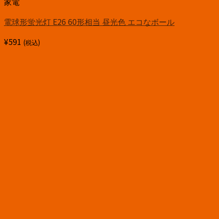
家電
電球形蛍光灯 E26 60形相当 昼光色 エコなボール
¥
591
(税込)