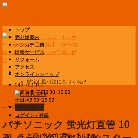
Skip
to
content
トップ
売り場案内
トンカチ工房
出張サービス
リフォーム
アクセス
オンラインショップ
特定商取引法に基づく表記
045-782-1007
営業時間 平日6:30~19:00
土日祝9:00~19:00
ホーム
/
家電
/
照明
お問い合わせ
ログイン / 登録
パナソニック 蛍光灯直管 10
¥
0
お買い物カゴに商品がありません。