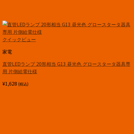
クイックビュー
家電
直管LEDランプ 20形相当 G13 昼光色 グロースタータ器具専
用 片側給電仕様
¥
1,628
(税込)