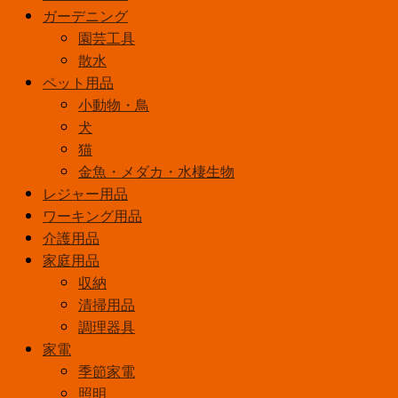
ガーデニング
ク
園芸工具
ー
散水
ル
ペット用品
色
小動物・鳥
パ
犬
ル
猫
ッ
金魚・メダカ・水棲生物
ク
レジャー用品
ス
ワーキング用品
タ
介護用品
ー
家庭用品
タ
収納
形
清掃用品
FL10ECWF3
調理器具
個
家電
季節家電
照明