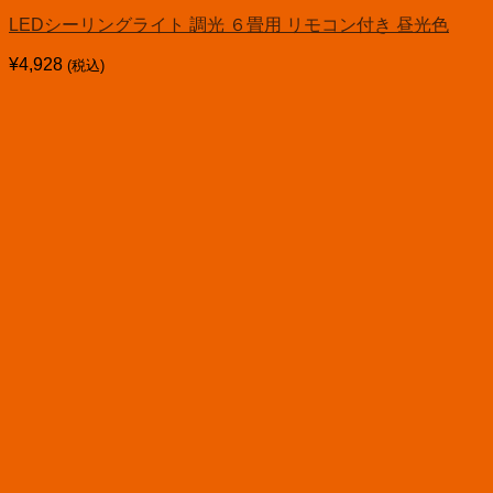
LEDシーリングライト 調光 ６畳用 リモコン付き 昼光色
¥
4,928
(税込)