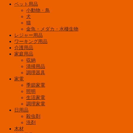
ペット用品
レ
小動物・鳥
ミ
犬
ア
猫
蛍
金魚・メダカ・水棲生物
光
レジャー用品
灯》
ワーキング用品
ス
介護用品
タ
家庭用品
ー
収納
タ
清掃用品
形
30W
調理器具
3
家電
波
季節家電
長
照明
形
生活家電
電
調理家電
球
日用品
色
殺虫剤
FCL30EL28HF3
洗剤
個
木材