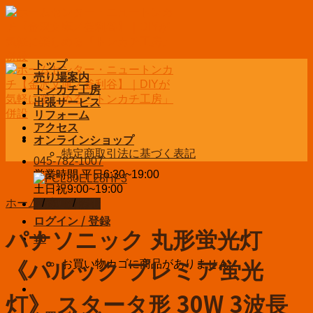
Skip
to
content
トップ
売り場案内
トンカチ工房
出張サービス
リフォーム
アクセス
オンラインショップ
特定商取引法に基づく表記
045-782-1007
営業時間 平日6:30~19:00
土日祝9:00~19:00
ホーム
/
家電
/
照明
お問い合わせ
ログイン / 登録
パナソニック 丸形蛍光灯
¥
0
お買い物カゴに商品がありません。
《パルック プレミア蛍光
灯》 スタータ形 30W 3波長