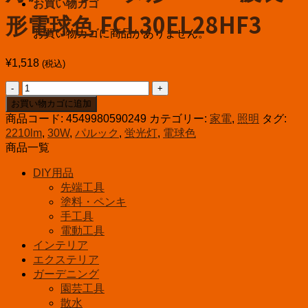
お買い物カゴ
形電球色 FCL30EL28HF3
お買い物カゴに商品がありません。
¥
1,518
(税込)
パ
ナ
お買い物カゴに追加
ソ
商品コード:
4549980590249
カテゴリー:
家電
,
照明
タグ:
ニ
2210lm
,
30W
,
パルック
,
蛍光灯
,
電球色
ッ
商品一覧
ク
DIY用品
丸
先端工具
形
塗料・ペンキ
蛍
手工具
光
電動工具
灯
インテリア
《パ
エクステリア
ル
ガーデニング
ッ
園芸工具
ク
散水
プ