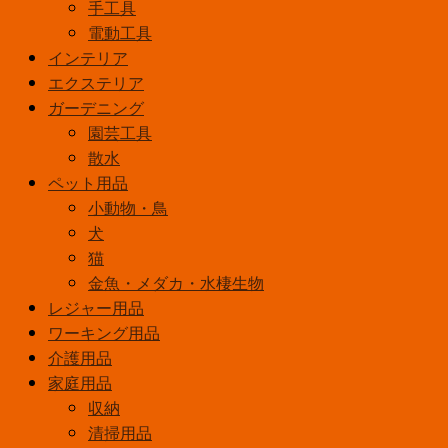
手工具
光
電動工具
灯
インテリア
《パ
エクステリア
ル
ガーデニング
ッ
園芸工具
ク
散水
プ
ペット用品
レ
小動物・鳥
ミ
犬
ア
猫
蛍
金魚・メダカ・水棲生物
光
レジャー用品
灯》
ワーキング用品
ス
介護用品
タ
家庭用品
ー
収納
タ
清掃用品
形