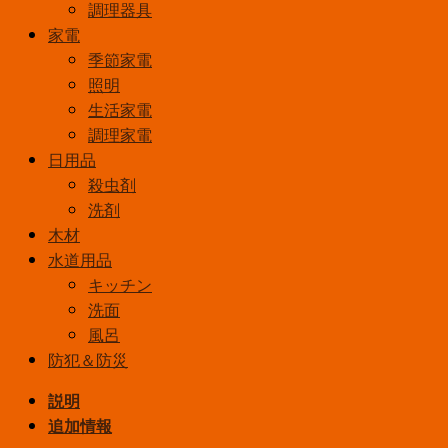
調理器具
30W
家電
ナ
季節家電
チ
照明
ュ
生活家電
ラ
調理家電
ル
日用品
色
殺虫剤
(3
洗剤
波
木材
長
水道用品
形
キッチン
昼
洗面
白
風呂
色)
防犯＆防災
2
本
説明
入
追加情報
FCL30ENW28HF3/2K