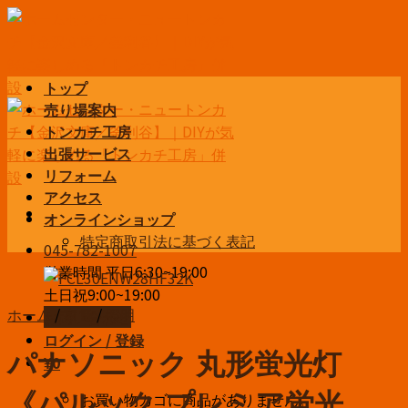
Skip
to
content
トップ
売り場案内
トンカチ工房
出張サービス
リフォーム
アクセス
オンラインショップ
特定商取引法に基づく表記
045-782-1007
営業時間 平日6:30~19:00
土日祝9:00~19:00
ホーム
/
家電
/
照明
お問い合わせ
ログイン / 登録
パナソニック 丸形蛍光灯
¥
0
お買い物カゴに商品がありません。
《パルック プレミア蛍光