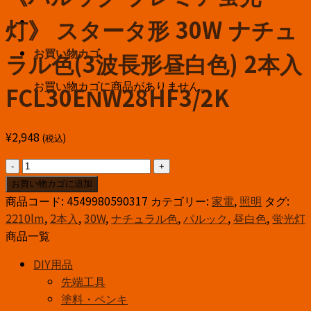
灯》 スタータ形 30W ナチュ
お買い物カゴ
ラル色(3波長形昼白色) 2本入
お買い物カゴに商品がありません。
FCL30ENW28HF3/2K
¥
2,948
(税込)
パ
ナ
お買い物カゴに追加
ソ
商品コード:
4549980590317
カテゴリー:
家電
,
照明
タグ:
ニ
2210lm
,
2本入
,
30W
,
ナチュラル色
,
パルック
,
昼白色
,
蛍光灯
ッ
商品一覧
ク
DIY用品
丸
先端工具
形
塗料・ペンキ
蛍