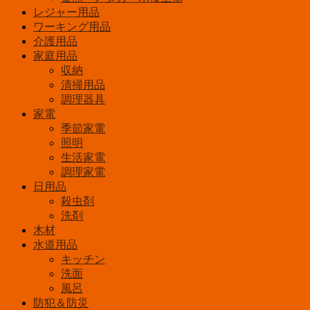
レジャー用品
ワーキング用品
介護用品
家庭用品
収納
清掃用品
調理器具
家電
季節家電
照明
生活家電
調理家電
日用品
殺虫剤
洗剤
木材
水道用品
キッチン
洗面
風呂
防犯＆防災