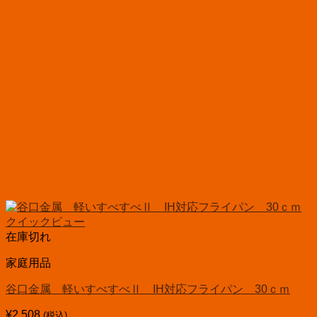
クイックビュー
在庫切れ
家庭用品
谷口金属 軽いすべすべⅡ IH対応フライパン 30ｃｍ
¥
2,508
(税込)