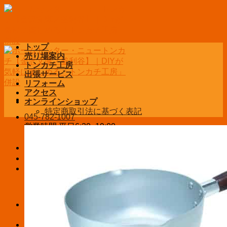
Skip
to
content
トップ
売り場案内
トンカチ工房
出張サービス
リフォーム
アクセス
オンラインショップ
特定商取引法に基づく表記
045-782-1007
営業時間 平日6:30~19:00
土日祝9:00~19:00
お問い合わせ
ログイン / 登録
¥
0
お買い物カゴに商品がありません。
お買い物カゴ