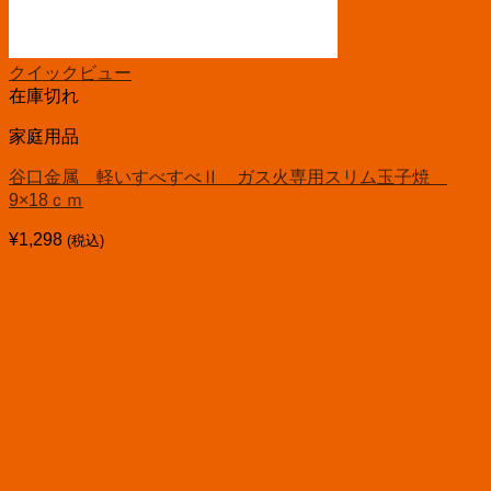
クイックビュー
在庫切れ
家庭用品
谷口金属 軽いすべすべⅡ ガス火専用スリム玉子焼
9×18ｃｍ
¥
1,298
(税込)