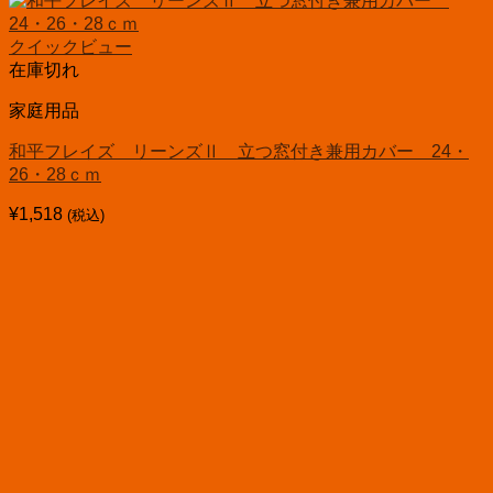
クイックビュー
在庫切れ
家庭用品
和平フレイズ リーンズⅡ 立つ窓付き兼用カバー 24・
26・28ｃｍ
¥
1,518
(税込)