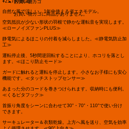
¥
21,780
(税込)
お買い物カゴ
自然な風で涼しい。1年中使える省エネモデル。
お買い物カゴに商品がありません。
空気抵抗が少ない形状の羽根で静かな運転音を実現します。
≪ローノイズファンPLUS≫
静電気によるほこりの付着を減らしました。≪静電気防止加
工≫
運転停止後、5秒間逆回転することにより、ホコリを落とし
ます。≪ほこり防止モード≫
ガードに触れると運転を停止します。小さなお子様にも安心
機能です。≪タッチストップセンサー≫
あまった分のコードを巻きつけられます。収納時にも便利。
≪くるピタフック≫
首振り角度をシーンに合わせて30°・70°・110°で使い分け
できます。
サーキュレーター＆衣類乾燥。上方へ風を送り、空気を効率
よく循環させます。≪90°上向き≫