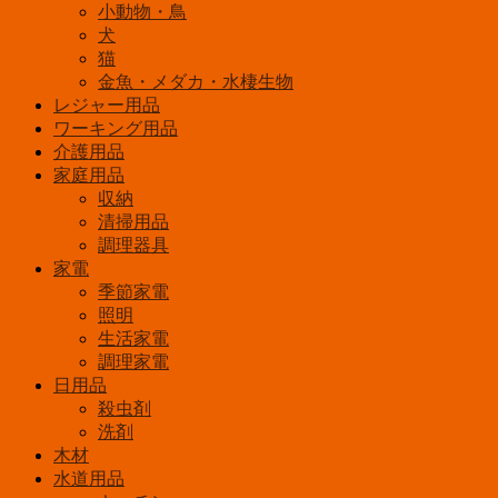
イ
小動物・鳥
ト
犬
個
猫
金魚・メダカ・水棲生物
レジャー用品
ワーキング用品
介護用品
家庭用品
収納
清掃用品
調理器具
家電
季節家電
照明
生活家電
調理家電
日用品
殺虫剤
洗剤
木材
水道用品