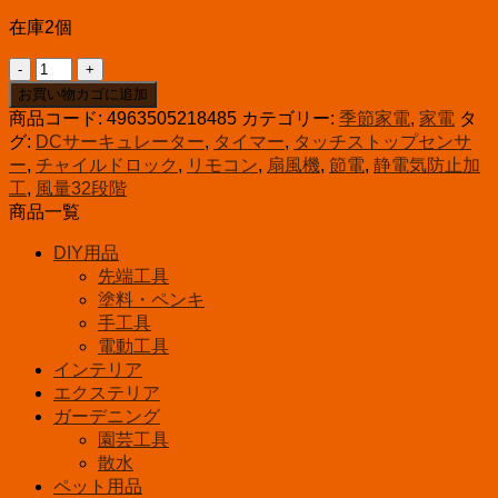
在庫2個
ト
ヨ
お買い物カゴに追加
ト
商品コード:
4963505218485
カテゴリー:
季節家電
,
家電
タ
ミ
グ:
DCサーキュレーター
,
タイマー
,
タッチストップセンサ
DC
ー
,
チャイルドロック
,
リモコン
,
扇風機
,
節電
,
静電気防止加
ハ
工
,
風量32段階
イ
商品一覧
ポ
ジ
DIY用品
シ
先端工具
ョ
塗料・ペンキ
ン
手工具
扇
電動工具
風
インテリア
機
エクステリア
FS-
ガーデニング
D30NHR
園芸工具
ホ
散水
ワ
ペット用品