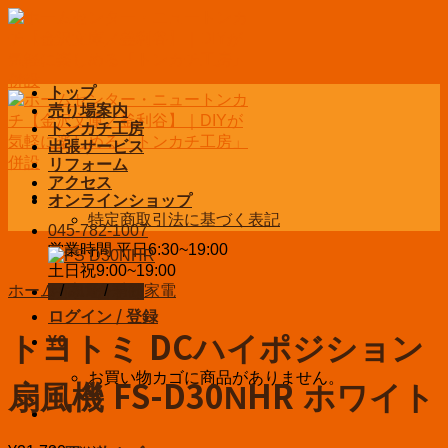
Skip
to
content
トップ
売り場案内
トンカチ工房
出張サービス
リフォーム
アクセス
オンラインショップ
特定商取引法に基づく表記
045-782-1007
営業時間 平日6:30~19:00
土日祝9:00~19:00
ホーム
/
家電
/
季節家電
お問い合わせ
ログイン / 登録
トヨトミ DCハイポジション
¥
0
お買い物カゴに商品がありません。
扇風機 FS-D30NHR ホワイト