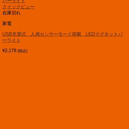
クイックビュー
在庫切れ
家電
USB充電式 人感センサーモード搭載 LEDマグネットバ
ーライト
¥
2,178
(税込)