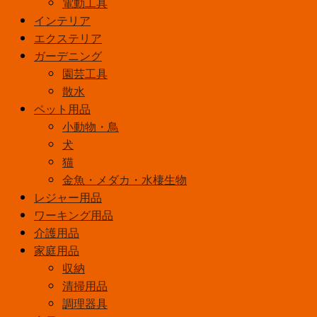
電動工具
ー
インテリア
キ
エクステリア
短
ガーデニング
柄
園芸工具
個
散水
ペット用品
小動物・鳥
犬
猫
金魚・メダカ・水棲生物
レジャー用品
ワーキング用品
介護用品
家庭用品
収納
清掃用品
調理器具