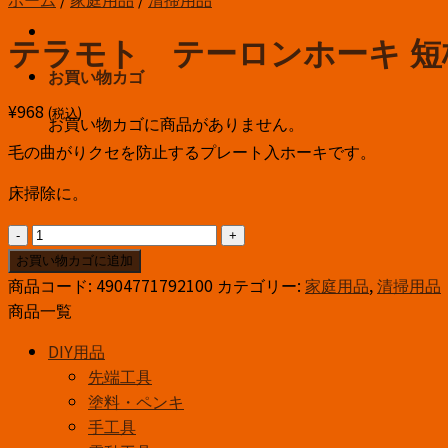
テラモト テーロンホーキ 短
お買い物カゴ
¥
968
(税込)
お買い物カゴに商品がありません。
毛の曲がりクセを防止するプレート入ホーキです。
床掃除に。
テ
ラ
お買い物カゴに追加
モ
商品コード:
4904771792100
カテゴリー:
家庭用品
,
清掃用品
ト
商品一覧
テ
DIY用品
ー
先端工具
ロ
塗料・ペンキ
ン
手工具
ホ