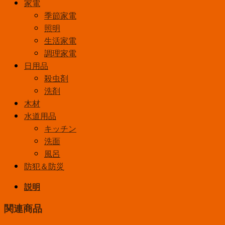
家電
季節家電
照明
生活家電
調理家電
日用品
殺虫剤
洗剤
木材
水道用品
キッチン
洗面
風呂
防犯＆防災
説明
関連商品