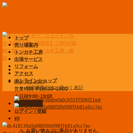
Skip
to
content
トップ
売り場案内
トンカチ工房
出張サービス
リフォーム
アクセス
045-782-1007
オンラインショップ
特定商取引法に基づく表記
営業時間 平日6:30~19:00
土日祝9:00~19:00
お問い合わせ
ログイン / 登録
¥
0
お買い物カゴに商品がありません。
ホーム
/
家庭用品
/
清掃用品