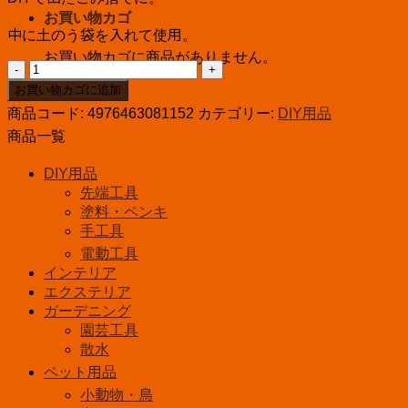
お買い物カゴ
中に土のう袋を入れて使用。
お買い物カゴに商品がありません。
ス
プ
お買い物カゴに追加
リ
商品コード:
4976463081152
カテゴリー:
DIY用品
ン
商品一覧
グ
ダ
DIY用品
ス
先端工具
ト
塗料・ペンキ
バ
手工具
ッ
電動工具
グ
インテリア
個
エクステリア
ガーデニング
園芸工具
散水
ペット用品
小動物・鳥