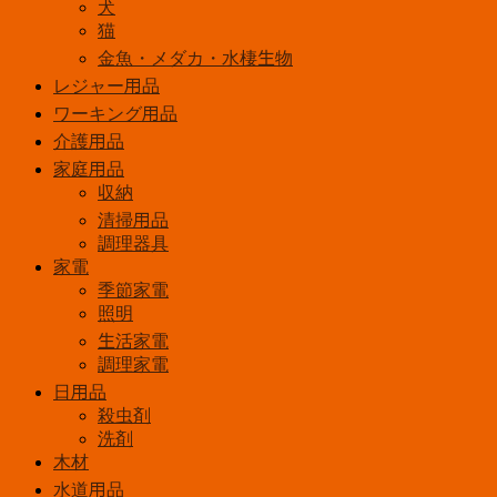
犬
猫
金魚・メダカ・水棲生物
レジャー用品
ワーキング用品
介護用品
家庭用品
収納
清掃用品
調理器具
家電
季節家電
照明
生活家電
調理家電
日用品
殺虫剤
洗剤
木材
水道用品