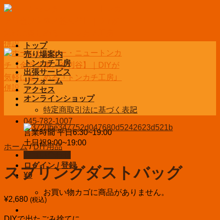
Skip
to
content
トップ
売り場案内
トンカチ工房
出張サービス
リフォーム
アクセス
オンラインショップ
特定商取引法に基づく表記
045-782-1007
営業時間 平日6:30~19:00
土日祝9:00~19:00
ホーム
/
DIY用品
お問い合わせ
ログイン / 登録
スプリングダストバッグ
¥
0
お買い物カゴに商品がありません。
¥
2,680
(税込)
DIYで出たごみ捨てに。