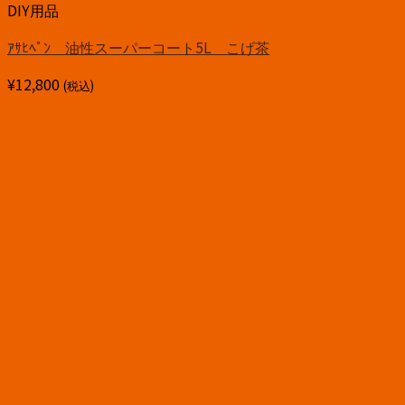
DIY用品
ｱｻﾋﾍﾟﾝ 油性スーパーコート5L こげ茶
¥
12,800
(税込)