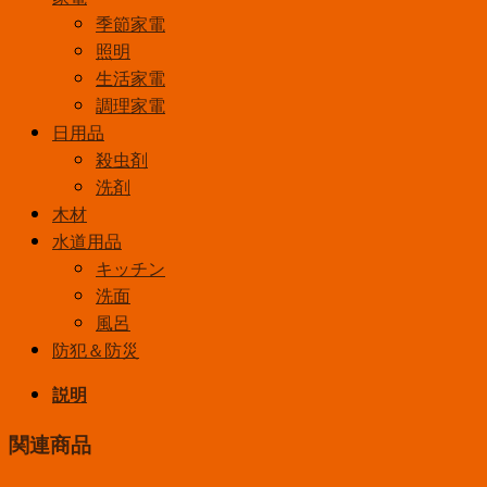
季節家電
照明
生活家電
調理家電
日用品
殺虫剤
洗剤
木材
水道用品
キッチン
洗面
風呂
防犯＆防災
説明
関連商品