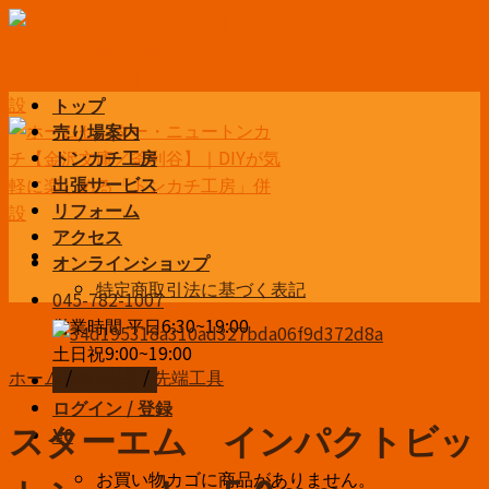
Skip
to
content
トップ
売り場案内
トンカチ工房
出張サービス
リフォーム
アクセス
オンラインショップ
特定商取引法に基づく表記
045-782-1007
営業時間 平日6:30~19:00
土日祝9:00~19:00
ホーム
/
DIY用品
/
先端工具
お問い合わせ
ログイン / 登録
スターエム インパクトビッ
¥
0
お買い物カゴに商品がありません。