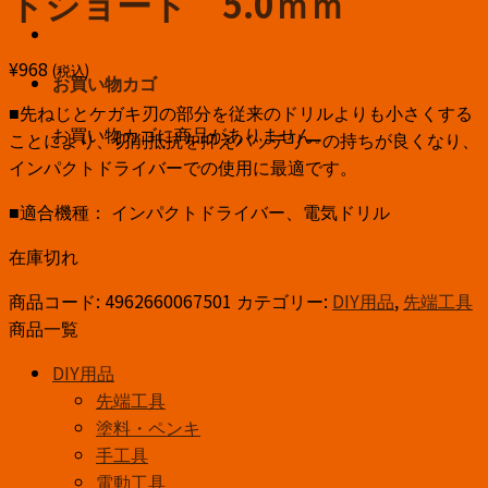
トショート 5.0ｍｍ
¥
968
(税込)
お買い物カゴ
■先ねじとケガキ刃の部分を従来のドリルよりも小さくする
お買い物カゴに商品がありません。
ことにより、切削抵抗を抑えバッテリーの持ちが良くなり、
インパクトドライバーでの使用に最適です。
■適合機種： インパクトドライバー、電気ドリル
在庫切れ
商品コード:
4962660067501
カテゴリー:
DIY用品
,
先端工具
商品一覧
DIY用品
先端工具
塗料・ペンキ
手工具
電動工具