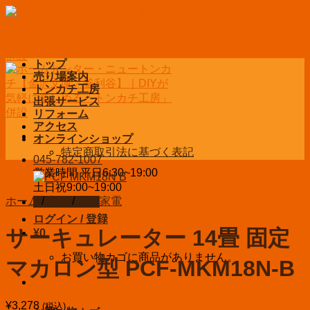
Skip
to
content
トップ
売り場案内
トンカチ工房
出張サービス
リフォーム
アクセス
オンラインショップ
特定商取引法に基づく表記
045-782-1007
営業時間 平日6:30~19:00
土日祝9:00~19:00
ホーム
/
家電
/
季節家電
お問い合わせ
ログイン / 登録
サーキュレーター 14畳 固定
¥
0
お買い物カゴに商品がありません。
マカロン型 PCF-MKM18N-B
¥
3,278
(税込)