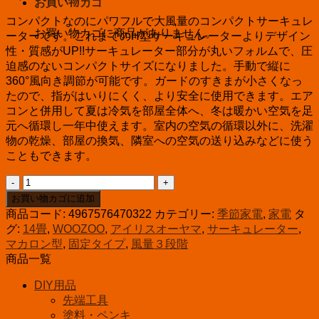
お買い物カゴ
コンパクトなのにパワフルで大風量のコンパクトサーキュレ
お買い物カゴに商品がありません。
ーターです。これまでのH型サーキュレーターよりデザイン
性・質感がUP!!サーキュレーター部分が丸いフォルムで、圧
迫感のないコンパクトサイズになりました。手動で縦に
360°風向き調節が可能です。ガードのすきまが小さくなっ
たので、指がはいりにくく、より安全に使用できます。エア
コンと併用して夏は冷気を部屋全体へ、冬は暖かい空気を足
元へ循環し一年中使えます。室内の空気の循環以外に、洗濯
物の乾燥、部屋の換気、隣室への空気の送り込みなどに使う
こともできます。
サ
ー
お買い物カゴに追加
キ
商品コード:
4967576470322
カテゴリー:
季節家電
,
家電
タ
ュ
グ:
14畳
,
WOOZOO
,
アイリスオーヤマ
,
サーキュレーター
,
レ
マカロン型
,
固定タイプ
,
風量３段階
ー
商品一覧
タ
DIY用品
ー
14
先端工具
畳
塗料・ペンキ