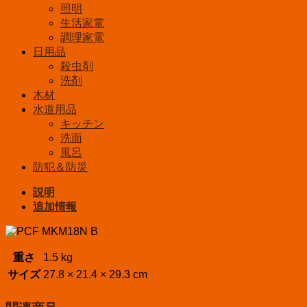
照明
生活家電
調理家電
日用品
殺虫剤
洗剤
木材
水道用品
キッチン
洗面
風呂
防犯＆防災
説明
追加情報
重さ
1.5 kg
サイズ
27.8 × 21.4 × 29.3 cm