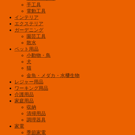
固
手工具
定
電動工具
マ
インテリア
カ
エクステリア
ロ
ガーデニング
ン
園芸工具
型
散水
PCF-
ペット用品
MKM18N-
小動物・鳥
B
犬
個
猫
金魚・メダカ・水棲生物
レジャー用品
ワーキング用品
介護用品
家庭用品
収納
清掃用品
調理器具
家電
季節家電