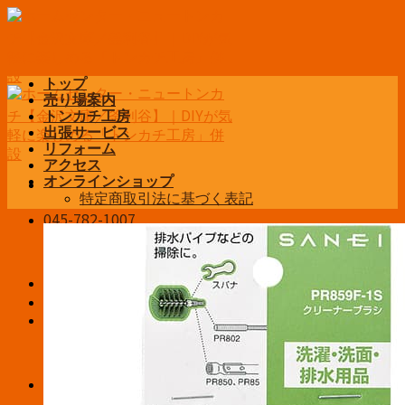
Skip
to
content
トップ
売り場案内
トンカチ工房
出張サービス
リフォーム
アクセス
オンラインショップ
特定商取引法に基づく表記
045-782-1007
営業時間 平日6:30~19:00
土日祝9:00~19:00
お問い合わせ
ログイン / 登録
¥
0
お買い物カゴに商品がありません。