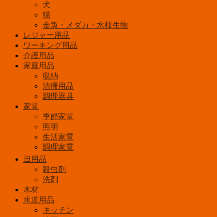
犬
猫
金魚・メダカ・水棲生物
レジャー用品
ワーキング用品
介護用品
家庭用品
収納
清掃用品
調理器具
家電
季節家電
照明
生活家電
調理家電
日用品
殺虫剤
洗剤
木材
水道用品
キッチン