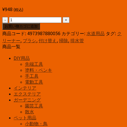
¥
948
(税込)
ク
リ
お買い物カゴに追加
ー
商品コード:
4973987880056
カテゴリー:
水道用品
タグ:
ク
ナ
リーナー
,
ブラシ
,
付け替え
,
掃除
,
排水管
ー
商品一覧
ブ
ラ
DIY用品
シ
先端工具
PR859F-
塗料・ペンキ
1S
手工具
個
電動工具
インテリア
エクステリア
ガーデニング
園芸工具
散水
ペット用品
小動物・鳥