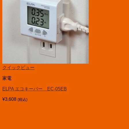
クイックビュー
家電
ELPA エコキーパー EC-05EB
¥
3,608
(税込)