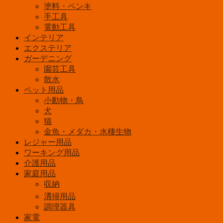
ト
塗料・ペンキ
乾
手工具
電
電動工具
池
インテリア
式
エクステリア
明
ガーデニング
暗
園芸工具
＆
散水
人
ペット用品
感
小動物・鳥
セ
犬
ン
猫
サ
金魚・メダカ・水棲生物
ー
レジャー用品
ク
ワーキング用品
リ
介護用品
ッ
家庭用品
プ
収納
付
清掃用品
白
調理器具
色
家電