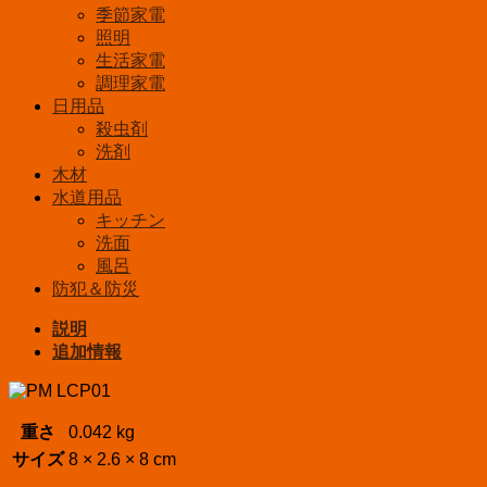
光
季節家電
PM-
照明
LCP01
生活家電
個
調理家電
日用品
殺虫剤
洗剤
木材
水道用品
キッチン
洗面
風呂
防犯＆防災
説明
追加情報
重さ
0.042 kg
サイズ
8 × 2.6 × 8 cm