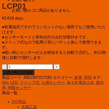
LCP01
お買い物カゴに商品がありません。
¥
2,618
(税込)
●乾電池式ですのでコンセントのない場所でもご使用いただ
けます。
●センサーモードと常時点灯の点灯切替付きです。
●クリップ式なので机周り等にパチッと挟んで使用できま
す。
●暗い時にセンサーが人を検知すると自動で点灯し、約12秒
後に自動で消灯します。
エ
ル
お買い物カゴに追加
パ
商品コード:
4901087217182
カテゴリー:
家電
,
照明
タグ:
LED
6lm
,
LED
,
クリップ式
,
人感センサー
,
単４乾電池３本
,
屋内
ナ
用
,
明暗センサー
イ
商品一覧
ト
ラ
DIY用品
イ
先端工具