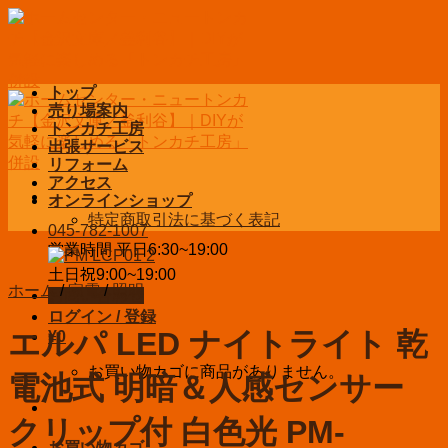
Skip
to
content
トップ
売り場案内
トンカチ工房
出張サービス
リフォーム
アクセス
オンラインショップ
特定商取引法に基づく表記
045-782-1007
営業時間 平日6:30~19:00
土日祝9:00~19:00
ホーム
/
家電
/
照明
お問い合わせ
ログイン / 登録
エルパ LED ナイトライト 乾
¥
0
お買い物カゴに商品がありません。
電池式 明暗＆人感センサー
クリップ付 白色光 PM-
お買い物カゴ