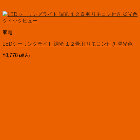
クイックビュー
家電
LEDシーリングライト 調光 １２畳用 リモコン付き 昼光色
¥
8,778
(税込)