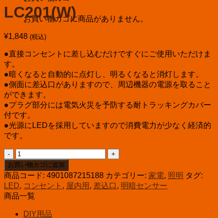
LC201(W)
お買い物カゴに商品がありません。
¥
1,848
(税込)
●直接コンセントに差し込むだけですぐにご使用いただけま
す。
●暗くなると自動的に点灯し、明るくなると消灯します。
●側面に差込口がありますので、周辺機器の電源を取ること
ができます。
●プラグ部分には電気火災を予防する耐トラッキングカバー
付です。
●光源にLEDを採用していますので消費電力が少なく経済的
です。
エ
ル
お買い物カゴに追加
パ
商品コード:
4901087215188
カテゴリー:
家電
,
照明
タグ:
LED
LED
,
コンセント
,
屋内用
,
差込口
,
明暗センサー
ナ
商品一覧
イ
ト
DIY用品