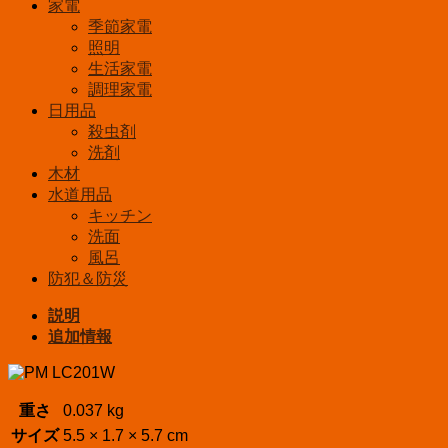
色
家電
光
季節家電
PM-
照明
LC201(W)
生活家電
個
調理家電
日用品
殺虫剤
洗剤
木材
水道用品
キッチン
洗面
風呂
防犯＆防災
説明
追加情報
重さ
0.037 kg
サイズ
5.5 × 1.7 × 5.7 cm