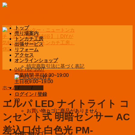
Skip
to
content
トップ
売り場案内
トンカチ工房
出張サービス
リフォーム
アクセス
オンラインショップ
特定商取引法に基づく表記
045-782-1007
営業時間 平日6:30~19:00
土日祝9:00~19:00
ホーム
/
家電
/
照明
お問い合わせ
ログイン / 登録
¥
0
エルパ LED ナイトライト コ
お買い物カゴに商品がありません。
ンセント式 明暗センサー AC
差込口付 白色光 PM-
お買い物カゴ