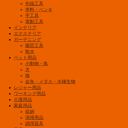
ラ
先端工具
イ
塗料・ペンキ
ト
手工具
コ
電動工具
ン
インテリア
セ
エクステリア
ン
ガーデニング
ト
園芸工具
式
散水
明
ペット用品
暗
小動物・鳥
セ
犬
ン
猫
サ
金魚・メダカ・水棲生物
ー
レジャー用品
AC
ワーキング用品
差
介護用品
込
家庭用品
口
収納
付
清掃用品
白
調理器具