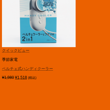
クイックビュー
季節家電
ペルチェ式ハンディクーラー
¥
1,980
元
¥
1,518
現
(税込)
の
在
価
の
格
価
は
格
¥1,980
は
で
¥1,518