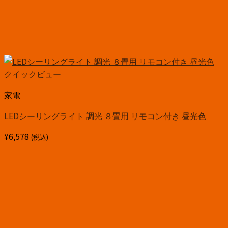
クイックビュー
家電
LEDシーリングライト 調光 ８畳用 リモコン付き 昼光色
¥
6,578
(税込)