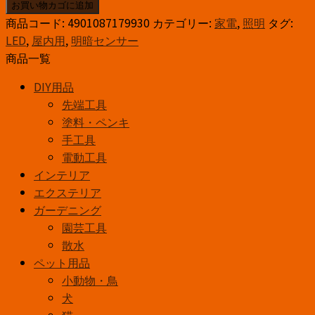
ル
お買い物カゴに追加
パ
商品コード:
4901087179930
カテゴリー:
家電
,
照明
タグ:
LED
LED
,
屋内用
,
明暗センサー
ナ
商品一覧
イ
DIY用品
ト
先端工具
ラ
塗料・ペンキ
イ
手工具
ト
電動工具
コ
インテリア
ン
エクステリア
セ
ガーデニング
ン
園芸工具
ト
散水
式
ペット用品
明
小動物・鳥
暗
犬
セ
猫