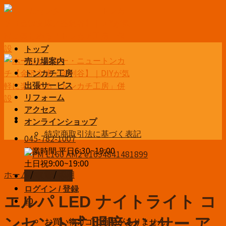
Skip
to
content
トップ
売り場案内
トンカチ工房
出張サービス
リフォーム
アクセス
オンラインショップ
特定商取引法に基づく表記
045-782-1007
営業時間 平日6:30~19:00
土日祝9:00~19:00
ホーム
/
家電
/
照明
お問い合わせ
ログイン / 登録
エルパ LED ナイトライト コ
¥
0
お買い物カゴに商品がありません。
ンセント式 明暗センサー ア