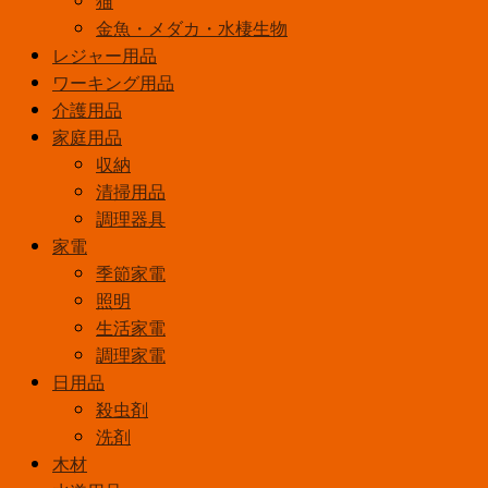
ン
金魚・メダカ・水棲生物
サ
レジャー用品
ー
ワーキング用品
ア
介護用品
ン
家庭用品
バ
収納
ー
清掃用品
色
調理器具
光
家電
PM-
季節家電
L160
照明
(AM)
生活家電
個
調理家電
日用品
殺虫剤
洗剤
木材