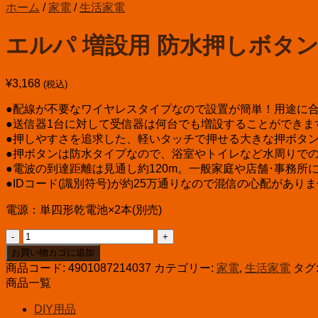
ホーム
/
家電
/
生活家電
エルパ 増設用 防水押しボタン送
¥
3,168
(税込)
●配線が不要なワイヤレスタイプなので設置が簡単！用途に合
●送信器1台に対して受信器は何台でも増設することができま
●押しやすさを追求した、軽いタッチで押せる大きな押ボタ
●押ボタンは防水タイプなので、浴室やトイレなど水周りで
●電波の到達距離は見通し約120m。一般家庭や店舗･事務
●IDコード(識別符号)が約25万通りなので混信の心配があり
電源：単四形乾電池×2本(別売)
エ
ル
お買い物カゴに追加
パ
商品コード:
4901087214037
カテゴリー:
家電
,
生活家電
タグ
増
商品一覧
設
DIY用品
用