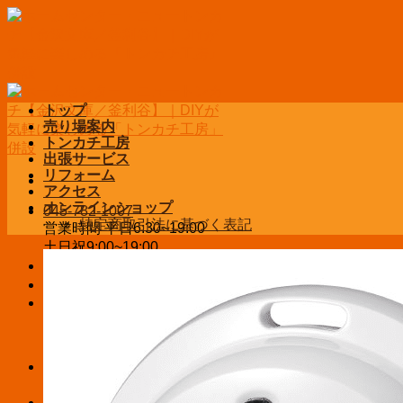
Skip
to
content
トップ
売り場案内
トンカチ工房
出張サービス
リフォーム
アクセス
オンラインショップ
045-782-1007
特定商取引法に基づく表記
営業時間 平日6:30~19:00
土日祝9:00~19:00
お問い合わせ
ログイン / 登録
¥
0
お買い物カゴに商品がありません。
お買い物カゴ