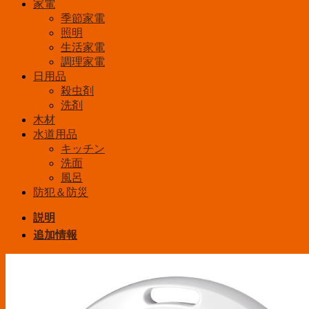
家電
季節家電
照明
生活家電
調理家電
日用品
殺虫剤
洗剤
木材
水道用品
キッチン
洗面
風呂
防犯＆防災
説明
追加情報