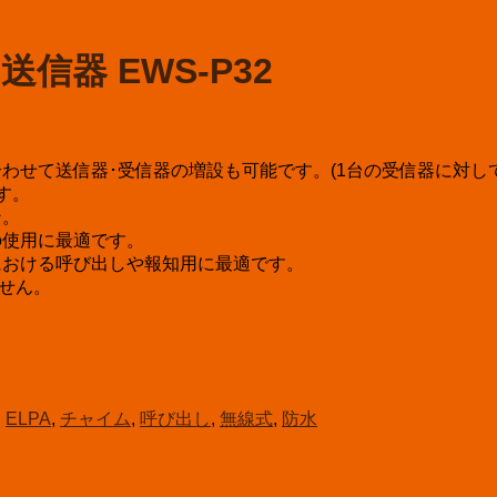
信器 EWS-P32
わせて送信器･受信器の増設も可能です。(1台の受信器に対し
す。
ン。
の使用に最適です。
所における呼び出しや報知用に最適です。
ません。
:
ELPA
,
チャイム
,
呼び出し
,
無線式
,
防水