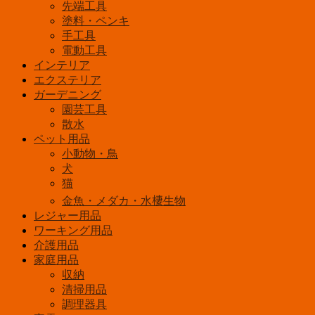
先端工具
防
塗料・ペンキ
水
手工具
押
電動工具
し
インテリア
ボ
エクステリア
タ
ガーデニング
ン
園芸工具
送
散水
信
ペット用品
器
EWS-
小動物・鳥
P32
犬
個
猫
金魚・メダカ・水棲生物
レジャー用品
ワーキング用品
介護用品
家庭用品
収納
清掃用品
調理器具