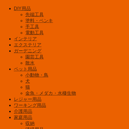
ン
DIY用品
IRC-
先端工具
202T(BK)
個
塗料・ペンキ
手工具
電動工具
インテリア
エクステリア
ガーデニング
園芸工具
散水
ペット用品
小動物・鳥
犬
猫
金魚・メダカ・水棲生物
レジャー用品
ワーキング用品
介護用品
家庭用品
収納