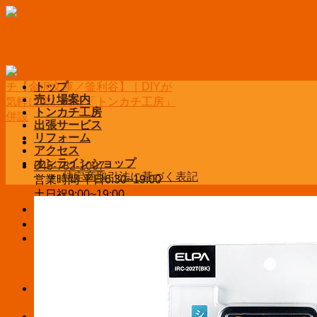
Skip
to
content
トップ
売り場案内
トンカチ工房
出張サービス
リフォーム
アクセス
オンラインショップ
045-782-1007
特定商取引法に基づく表記
営業時間 平日6:30~19:00
土日祝9:00~19:00
お問い合わせ
ログイン / 登録
¥
0
お買い物カゴに商品がありません。
お買い物カゴ