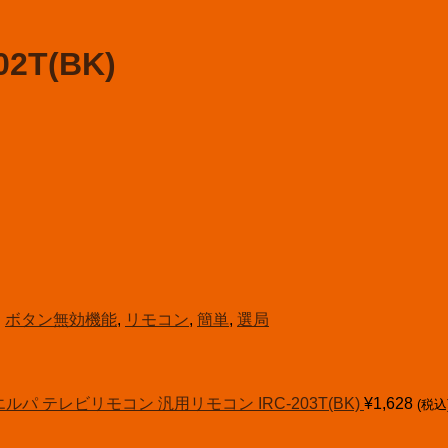
2T(BK)
:
ボタン無効機能
,
リモコン
,
簡単
,
選局
エルパ テレビリモコン 汎用リモコン IRC-203T(BK)
¥
1,628
(税込