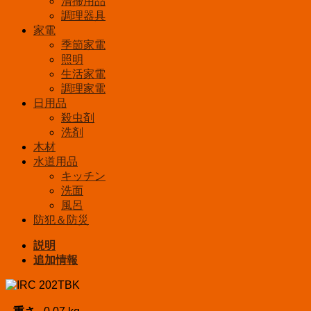
清掃用品
調理器具
家電
季節家電
照明
生活家電
調理家電
日用品
殺虫剤
洗剤
木材
水道用品
キッチン
洗面
風呂
防犯＆防災
説明
追加情報