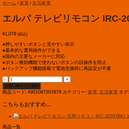
ホーム
/
家電
/
生活家電
エルパ テレビリモコン IRC-20
¥
1,078
(税込)
●押しやすいボタンと見やすい表示
●基本的な選局操作ができる
●国内の主要なメーカーに対応
●ボタン無効機能で使わないボタンの誤操作を防止
●バックアップ機能搭載で電池交換時に再設定が不要
エ
ル
お買い物カゴに追加
パ
商品コード:
4901087207879
カテゴリー:
家電
,
生活家電
タグ
テ
レ
こちらもおすすめ…
ビ
リ
モ
商品一覧
コ