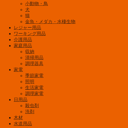
小動物・鳥
個
犬
猫
金魚・メダカ・水棲生物
レジャー用品
ワーキング用品
介護用品
家庭用品
収納
清掃用品
調理器具
家電
季節家電
照明
生活家電
調理家電
日用品
殺虫剤
洗剤
木材
水道用品