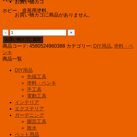
お買い物カゴ
ホビー、造形用塗料。
お買い物カゴに商品がありません。
ウ
レ
お買い物カゴに追加
ヒ
商品コード:
4580524960388
カテゴリー:
DIY用品
,
塗料・ペ
ー
ンキ
ロ
商品一覧
ー
ﾗ
DIY用品
ｸ
先端工具
ｽ
塗料・ペンキ
ﾘ
手工具
15ml
電動工具
メ
インテリア
ッ
エクステリア
キ
ガーデニング
シ
園芸工具
ル
散水
バ
ペット用品
ー