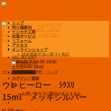
Skip
to
content
トップ
売り場案内
トンカチ工房
出張サービス
リフォーム
アクセス
オンラインショップ
特定商取引法に基づく表記
045-782-1007
営業時間 平日6:30~19:00
土日祝9:00~19:00
ホーム
/
DIY用品
/
塗料・ペンキ
お問い合わせ
ログイン / 登録
ウレヒーロー ﾗｸｽﾘ
¥
0
お買い物カゴに商品がありません。
15ml メッキシルバー
¥
1,375
(税込)