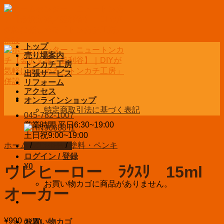
Skip
to
content
トップ
売り場案内
トンカチ工房
出張サービス
リフォーム
アクセス
オンラインショップ
特定商取引法に基づく表記
045-782-1007
営業時間 平日6:30~19:00
土日祝9:00~19:00
ホーム
/
DIY用品
/
塗料・ペンキ
お問い合わせ
ログイン / 登録
¥
0
ウレヒーロー ﾗｸｽﾘ 15ml
お買い物カゴに商品がありません。
オーカー
¥
990
(税込)
お買い物カゴ