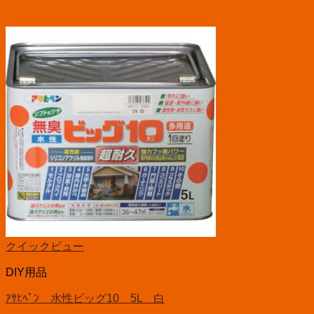
クイックビュー
DIY用品
ｱｻﾋﾍﾟﾝ 水性ビッグ10 5L 白