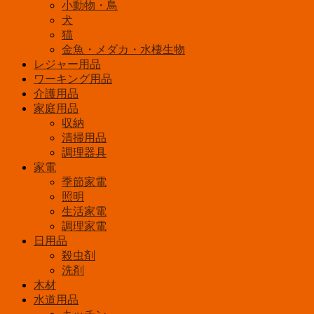
小動物・鳥
犬
猫
金魚・メダカ・水棲生物
レジャー用品
ワーキング用品
介護用品
家庭用品
収納
清掃用品
調理器具
家電
季節家電
照明
生活家電
調理家電
日用品
殺虫剤
洗剤
木材
水道用品