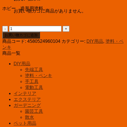
ホビー、造形用塗料。
お買い物カゴに商品がありません。
ウ
レ
お買い物カゴに追加
ヒ
商品コード:
4580524960104
カテゴリー:
DIY用品
,
塗料・ペ
ー
ンキ
ロ
商品一覧
ー
ﾗ
DIY用品
ｸ
先端工具
ｽ
塗料・ペンキ
ﾘ
手工具
15ml
電動工具
オ
インテリア
ー
エクステリア
カ
ガーデニング
ー
園芸工具
個
散水
ペット用品