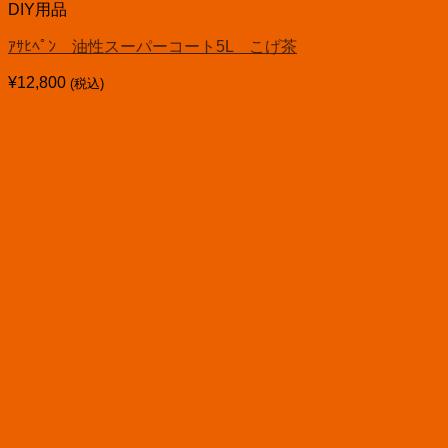
DIY用品
ｱｻﾋﾍﾟﾝ 油性スーパーコート5L こげ茶
¥
12,800
(税込)