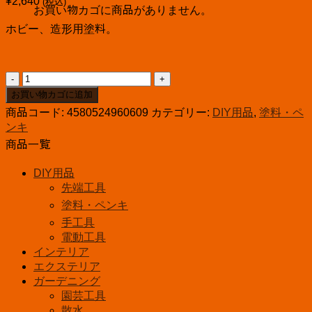
¥
2,640
(税込)
お買い物カゴに商品がありません。
ホビー、造形用塗料。
ウ
レ
お買い物カゴに追加
ヒ
商品コード:
4580524960609
カテゴリー:
DIY用品
,
塗料・ペ
ー
ンキ
ロ
商品一覧
ー
ス
DIY用品
プ
先端工具
レ
塗料・ペンキ
ー
手工具
200ml
無
電動工具
色
インテリア
透
エクステリア
明
ガーデニング
ク
園芸工具
リ
散水