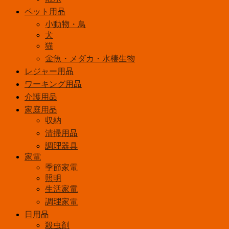
ヤ
ペット用品
ー
小動物・鳥
個
犬
猫
金魚・メダカ・水棲生物
レジャー用品
ワーキング用品
介護用品
家庭用品
収納
清掃用品
調理器具
家電
季節家電
照明
生活家電
調理家電
日用品
殺虫剤