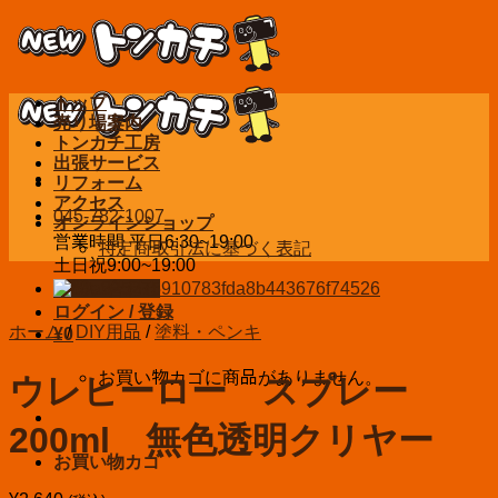
Skip
to
content
トップ
売り場案内
トンカチ工房
出張サービス
リフォーム
アクセス
045-782-1007
オンラインショップ
営業時間 平日6:30~19:00
特定商取引法に基づく表記
土日祝9:00~19:00
お問い合わせ
ログイン / 登録
ホーム
/
DIY用品
/
塗料・ペンキ
¥
0
お買い物カゴに商品がありません。
ウレヒーロー スプレー
200ml 無色透明クリヤー
お買い物カゴ