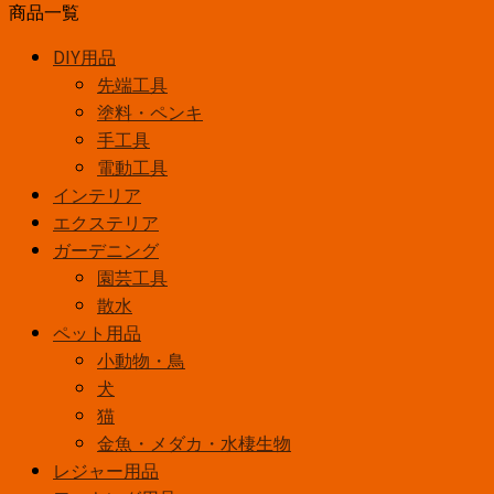
業
商品一覧
赤
DIY用品
シ
先端工具
ダ
塗料・ペンキ
ほ
手工具
う
電動工具
き
インテリア
長
エクステリア
柄
ガーデニング
個
園芸工具
散水
ペット用品
小動物・鳥
犬
猫
金魚・メダカ・水棲生物
レジャー用品