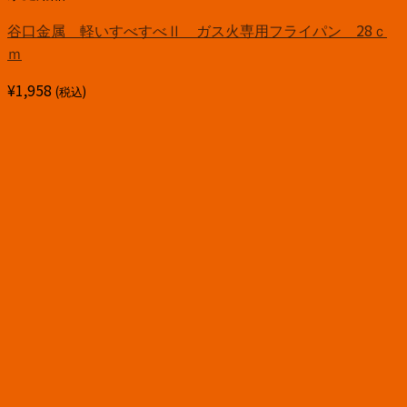
谷口金属 軽いすべすべⅡ ガス火専用フライパン 28ｃ
ｍ
¥
1,958
(税込)