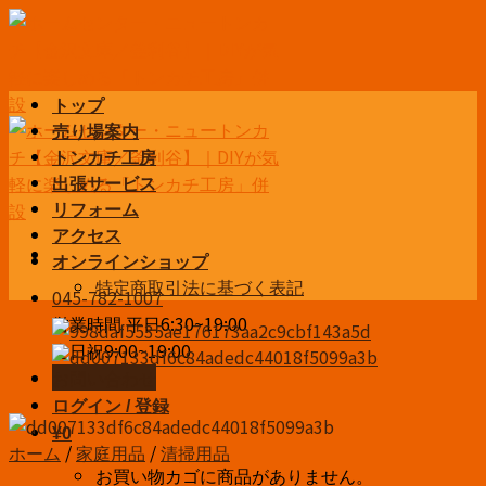
Skip
to
content
トップ
売り場案内
トンカチ工房
出張サービス
リフォーム
アクセス
オンラインショップ
特定商取引法に基づく表記
045-782-1007
営業時間 平日6:30~19:00
土日祝9:00~19:00
お問い合わせ
ログイン / 登録
¥
0
ホーム
/
家庭用品
/
清掃用品
お買い物カゴに商品がありません。