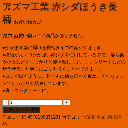
アズマ工業 赤シダほうき長
柄
お買い物カゴ
お買い物カゴに商品がありません。
¥
877
(税込)
●かがまず楽に掃ける長柄タイプの赤シダほうき。
●繊維が太くコシが強い赤シダを使用しているので、落ち葉
や小石などをしっかりと掃き出します。コンクリートなどの
ザラザラした地面のゴミも掃くことができます。
●コシが出るように、数十本の穂を細かく束ね、それをミシ
ンでしっかりと結束しています。
●庭・コンクリートに。
ア
ズ
お買い物カゴに追加
マ
商品コード:
4970190231231
カテゴリー:
家庭用品
,
清掃用
工
品