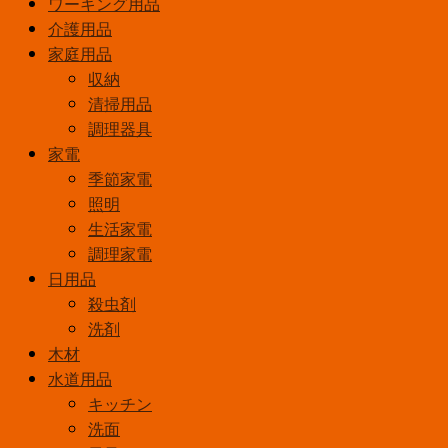
ワーキング用品
介護用品
家庭用品
収納
清掃用品
調理器具
家電
季節家電
照明
生活家電
調理家電
日用品
殺虫剤
洗剤
木材
水道用品
キッチン
洗面