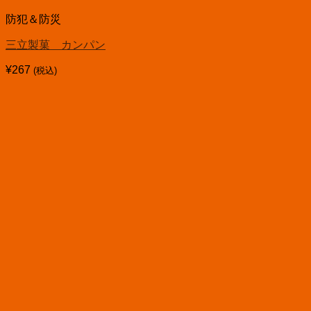
防犯＆防災
三立製菓 カンパン
¥
267
(税込)