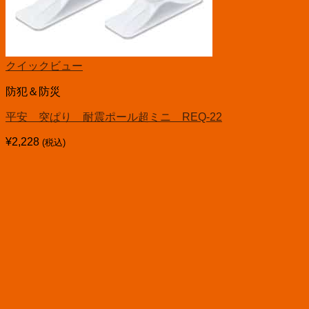
クイックビュー
防犯＆防災
平安 突ぱり 耐震ポール超ミニ REQ-22
¥
2,228
(税込)