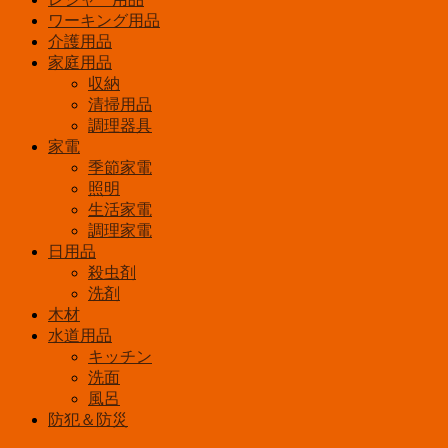
ワーキング用品
介護用品
家庭用品
収納
清掃用品
調理器具
家電
季節家電
照明
生活家電
調理家電
日用品
殺虫剤
洗剤
木材
水道用品
キッチン
洗面
風呂
防犯＆防災