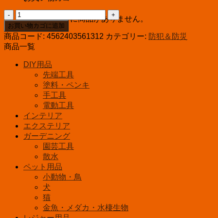
ア
お買い物カゴに商品がありません。
イ
お買い物カゴに追加
リ
商品コード:
4562403561312
カテゴリー:
防犯＆防災
ス
商品一覧
フ
DIY用品
ー
先端工具
ズ
塗料・ペンキ
長
手工具
期
電動工具
保
インテリア
存
エクステリア
豚
ガーデニング
汁
園芸工具
個
散水
ペット用品
小動物・鳥
犬
猫
金魚・メダカ・水棲生物
レジャー用品