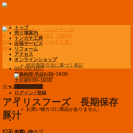
Skip
to
content
トップ
売り場案内
トンカチ工房
出張サービス
リフォーム
アクセス
オンラインショップ
特定商取引法に基づく表記
045-782-1007
営業時間 平日6:30~19:00
土日祝9:00~19:00
ホーム
/
防犯＆防災
お問い合わせ
ログイン / 登録
¥
0
アイリスフーズ 長期保存
お買い物カゴに商品がありません。
豚汁
¥
375
(税込)
お買い物カゴ