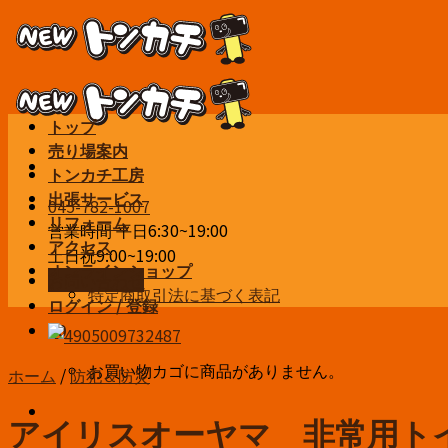
Skip
to
content
トップ
売り場案内
トンカチ工房
出張サービス
045-782-1007
リフォーム
営業時間 平日6:30~19:00
アクセス
土日祝9:00~19:00
オンラインショップ
お問い合わせ
特定商取引法に基づく表記
ログイン / 登録
¥
0
お買い物カゴに商品がありません。
ホーム
/
防犯＆防災
アイリスオーヤマ 非常用トイレ