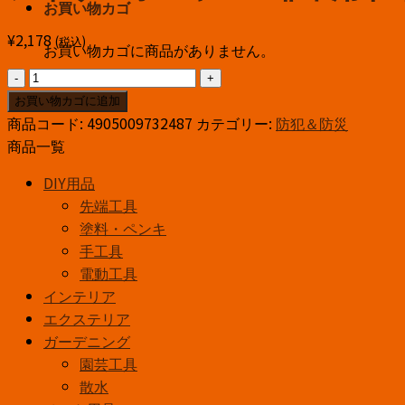
お買い物カゴ
¥
2,178
(税込)
お買い物カゴに商品がありません。
ア
イ
お買い物カゴに追加
リ
商品コード:
4905009732487
カテゴリー:
防犯＆防災
ス
商品一覧
オ
DIY用品
ー
先端工具
ヤ
塗料・ペンキ
マ
手工具
非
電動工具
常
インテリア
用
エクステリア
ト
ガーデニング
イ
園芸工具
レ
散水
セ