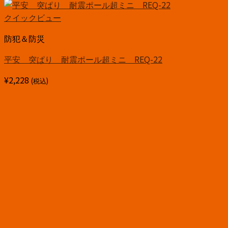
クイックビュー
防犯＆防災
平安 突ぱり 耐震ポール超ミニ REQ-22
¥
2,228
(税込)