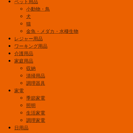
ペット用品
ッ
小動物・鳥
ト
犬
BTS-
猫
250
金魚・メダカ・水棲生物
個
レジャー用品
ワーキング用品
介護用品
家庭用品
収納
清掃用品
調理器具
家電
季節家電
照明
生活家電
調理家電
日用品