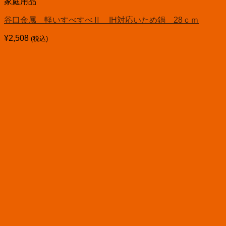
家庭用品
谷口金属 軽いすべすべⅡ IH対応いため鍋 28ｃｍ
¥
2,508
(税込)