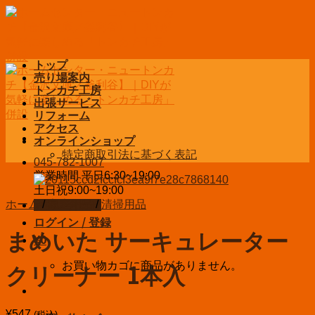
Skip
to
content
トップ
売り場案内
トンカチ工房
出張サービス
リフォーム
アクセス
オンラインショップ
特定商取引法に基づく表記
045-782-1007
営業時間 平日6:30~19:00
土日祝9:00~19:00
ホーム
/
家庭用品
/
清掃用品
お問い合わせ
ログイン / 登録
まめいた サーキュレーター
¥
0
お買い物カゴに商品がありません。
クリーナー 1本入
¥
547
(税込)