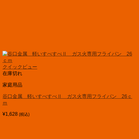
クイックビュー
在庫切れ
家庭用品
谷口金属 軽いすべすべⅡ ガス火専用フライパン 26ｃ
ｍ
¥
1,628
(税込)