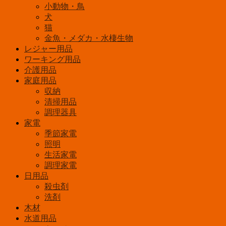
小動物・鳥
犬
猫
金魚・メダカ・水棲生物
レジャー用品
ワーキング用品
介護用品
家庭用品
収納
清掃用品
調理器具
家電
季節家電
照明
生活家電
調理家電
日用品
殺虫剤
洗剤
木材
水道用品