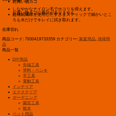
お買い物カゴ
しなやかなナイロン毛でホコリを掃えます。
お買い物カゴに商品がありません。
超極細繊維を使用したすきまスティックで細かいとこ
ろも水だけでキレイに拭き取れます。
在庫切れ
商品コード:
7930419733359
カテゴリー:
家庭用品
,
清掃用
品
商品一覧
DIY用品
先端工具
塗料・ペンキ
手工具
電動工具
インテリア
エクステリア
ガーデニング
園芸工具
散水
ペット用品