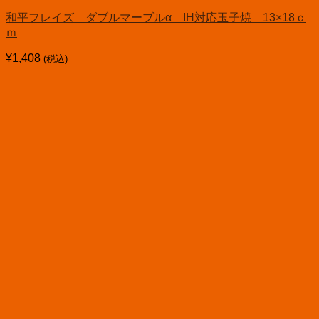
和平フレイズ ダブルマーブルα IH対応玉子焼 13×18ｃ
ｍ
¥
1,408
(税込)