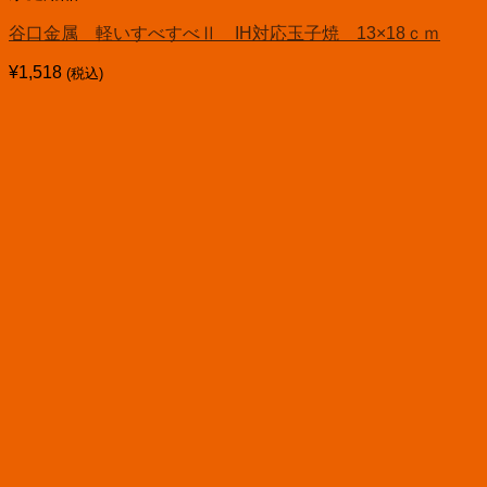
谷口金属 軽いすべすべⅡ IH対応玉子焼 13×18ｃｍ
¥
1,518
(税込)