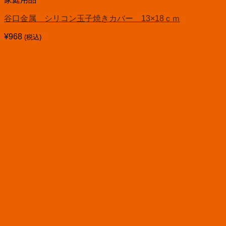
谷口金属 シリコン玉子焼きカバー 13×18ｃｍ
¥
968
(税込)