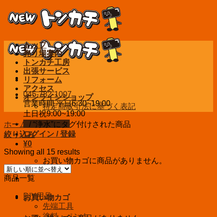
Skip
to
content
トップ
売り場案内
トンカチ工房
出張サービス
リフォーム
アクセス
045-782-1007
オンラインショップ
営業時間 平日6:30~19:00
特定商取引法に基づく表記
土日祝9:00~19:00
お問い合わせ
ホーム
/
“浄水”にタグ付けされた商品
ログイン / 登録
絞り込み
¥
0
Showing all 15 results
お買い物カゴに商品がありません。
商品一覧
DIY用品
お買い物カゴ
先端工具
塗料・ペンキ