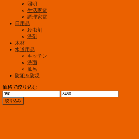
照明
生活家電
調理家電
日用品
殺虫剤
洗剤
木材
水道用品
キッチン
洗面
風呂
防犯＆防災
価格で絞り込む
最
最
低
高
絞り込み
価
価
格
格