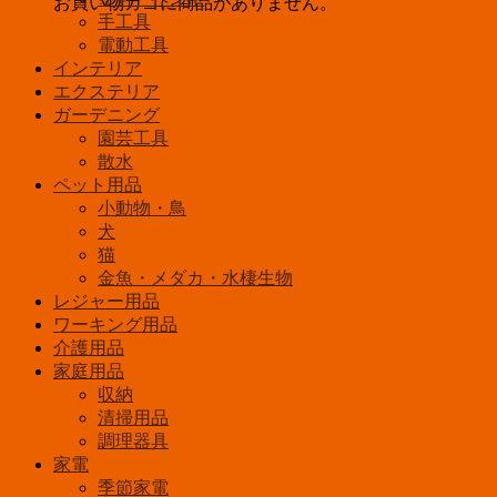
お買い物カゴに商品がありません。
手工具
電動工具
インテリア
エクステリア
ガーデニング
園芸工具
散水
ペット用品
小動物・鳥
犬
猫
金魚・メダカ・水棲生物
レジャー用品
ワーキング用品
介護用品
家庭用品
収納
清掃用品
調理器具
家電
季節家電