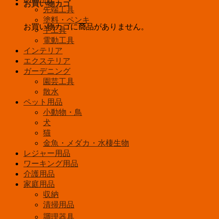
お買い物カゴ
先端工具
塗料・ペンキ
お買い物カゴに商品がありません。
手工具
電動工具
インテリア
エクステリア
ガーデニング
園芸工具
散水
ペット用品
小動物・鳥
犬
猫
金魚・メダカ・水棲生物
レジャー用品
ワーキング用品
介護用品
家庭用品
収納
清掃用品
調理器具