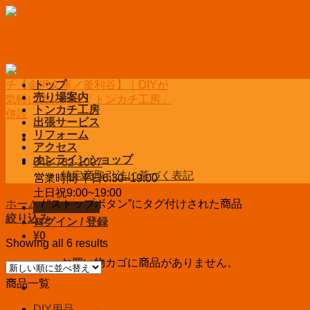
Skip
to
content
トップ
売り場案内
トンカチ工房
出張サービス
リフォーム
アクセス
オンラインショップ
045-782-1007
特定商取引法に基づく表記
営業時間 平日6:30~19:00
土日祝9:00~19:00
ホーム
/
“ストップボタン”にタグ付けされた商品
お問い合わせ
絞り込み
ログイン / 登録
¥
0
Showing all 6 results
お買い物カゴに商品がありません。
商品一覧
DIY用品