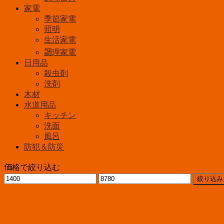
家電
季節家電
照明
生活家電
調理家電
日用品
殺虫剤
洗剤
木材
水道用品
キッチン
洗面
風呂
防犯＆防災
価格で絞り込む
最
最
絞り込み
低
高
価
価
格
格