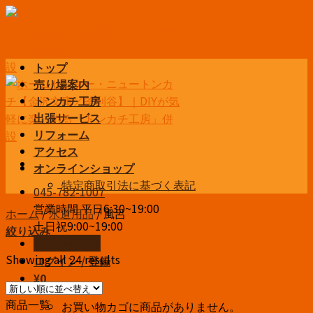
Skip
to
content
トップ
売り場案内
トンカチ工房
出張サービス
リフォーム
アクセス
オンラインショップ
特定商取引法に基づく表記
045-782-1007
営業時間 平日6:30~19:00
ホーム
/
水道用品
/
風呂
土日祝9:00~19:00
絞り込み
お問い合わせ
Showing all 24 results
ログイン / 登録
¥
0
商品一覧
お買い物カゴに商品がありません。