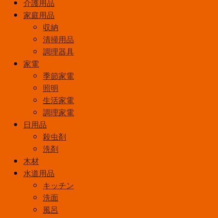
介護用品
家庭用品
収納
清掃用品
調理器具
家電
季節家電
照明
生活家電
調理家電
日用品
殺虫剤
洗剤
木材
水道用品
キッチン
洗面
風呂