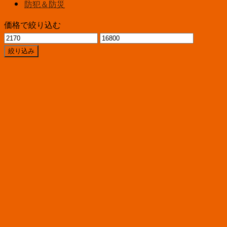
防犯＆防災
価格で絞り込む
最
最
低
高
絞り込み
価
価
格
格