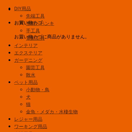
DIY用品
先端工具
塗料・ペンキ
お買い物カゴ
手工具
お買い物カゴに商品がありません。
電動工具
インテリア
エクステリア
ガーデニング
園芸工具
散水
ペット用品
小動物・鳥
犬
猫
金魚・メダカ・水棲生物
レジャー用品
ワーキング用品