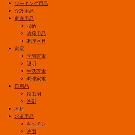
ワーキング用品
介護用品
家庭用品
収納
清掃用品
調理器具
家電
季節家電
照明
生活家電
調理家電
日用品
殺虫剤
洗剤
木材
水道用品
キッチン
洗面