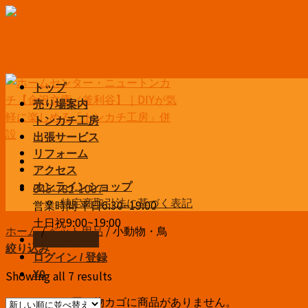
Skip
to
content
トップ
売り場案内
トンカチ工房
出張サービス
リフォーム
アクセス
045-782-1007
オンラインショップ
特定商取引法に基づく表記
営業時間 平日6:30~19:00
土日祝9:00~19:00
ホーム
/
ペット用品
/
小動物・鳥
お問い合わせ
絞り込み
ログイン / 登録
Showing all 7 results
¥
0
お買い物カゴに商品がありません。