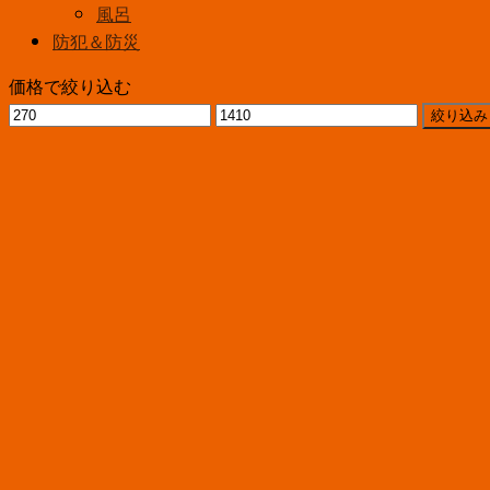
風呂
防犯＆防災
価格で絞り込む
最
最
絞り込み
低
高
価
価
格
格