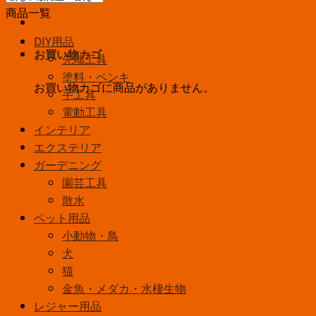
商品一覧
DIY用品
お買い物カゴ
先端工具
塗料・ペンキ
お買い物カゴに商品がありません。
手工具
電動工具
インテリア
エクステリア
ガーデニング
園芸工具
散水
ペット用品
小動物・鳥
犬
猫
金魚・メダカ・水棲生物
レジャー用品