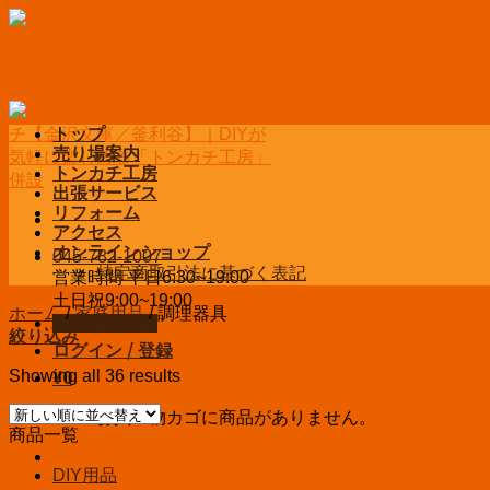
Skip
to
content
トップ
売り場案内
トンカチ工房
出張サービス
リフォーム
アクセス
オンラインショップ
045-782-1007
特定商取引法に基づく表記
営業時間 平日6:30~19:00
土日祝9:00~19:00
ホーム
/
家庭用品
/
調理器具
お問い合わせ
絞り込み
ログイン / 登録
Showing all 36 results
¥
0
お買い物カゴに商品がありません。
商品一覧
DIY用品