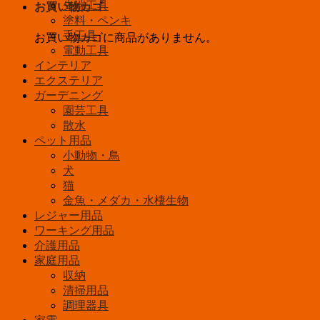
先端工具
お買い物カゴ
塗料・ペンキ
手工具
お買い物カゴに商品がありません。
電動工具
インテリア
エクステリア
ガーデニング
園芸工具
散水
ペット用品
小動物・鳥
犬
猫
金魚・メダカ・水棲生物
レジャー用品
ワーキング用品
介護用品
家庭用品
収納
清掃用品
調理器具